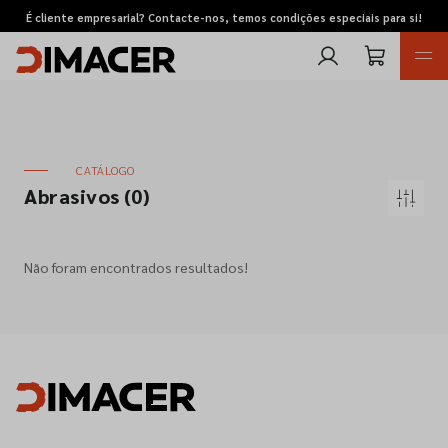
É cliente empresarial? Contacte-nos, temos condições especiais para si!
CATÁLOGO
Abrasivos
(0)
Retomas
Não foram encontrados resultados!
Pedidos de cotação
Marcas
Favoritos