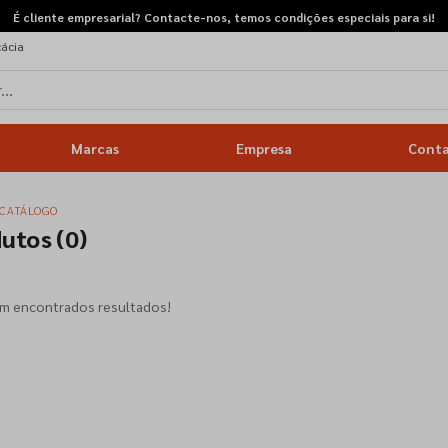
É cliente empresarial? Contacte-nos, temos condições especiais para si!
cácia
Marcas
Empresa
Cont
CATÁLOGO
dutos
(0)
am encontrados resultados!