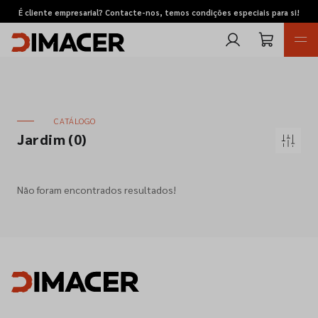
É cliente empresarial? Contacte-nos, temos condições especiais para si!
CATÁLOGO
Jardim
(0)
Retomas
Não foram encontrados resultados!
Pedidos de cotação
Marcas
Favoritos