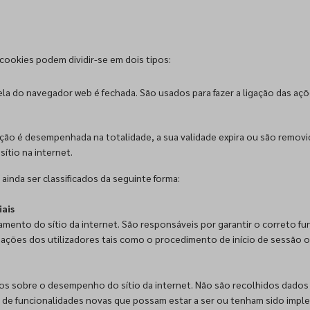
cookies podem dividir-se em dois tipos:
a do navegador web é fechada. São usados para fazer a ligação das açõe
nção é desempenhada na totalidade, a sua validade expira ou são removid
sítio na internet.
inda ser classificados da seguinte forma:
iais
amento do sítio da internet. São responsáveis por garantir o correto fu
 ações dos utilizadores tais como o procedimento de início de sessão 
cos sobre o desempenho do sítio da internet. Não são recolhidos dados
de funcionalidades novas que possam estar a ser ou tenham sido implem