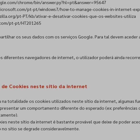
ogle.com/chrome/bin/answer.py?hl=pt&answer=95647
microsoft.com/pt-pt/windows7/how-to-manage-cookies-in-internet-exp
illa.org/pt-PT/kb/ativar-e-desativar-cookies-que-os-websites-utiliza
.com/pt-pt/HT201265
partilhar os seus dados com os serviços Google. Para tal devem aceder
s diferentes navegadores de internet, o utilizador poderá ainda recorre
de Cookies neste sítio da internet
na totalidade os cookies utilizados neste sítio da internet, algumas 
presentar um comportamento diferente do esperado (ex: preferências do
tamente).
ies neste sítio da internet é bastante provável que deixe de poder aced
o no sítio se degrade consideravelmente.