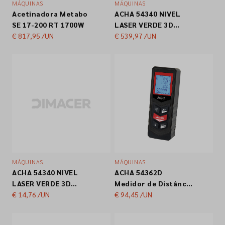
MÁQUINAS
MÁQUINAS
Acetinadora Metabo
ACHA 54340 NIVEL
Empresa
SE 17-200 RT 1700W
LASER VERDE 3D
€ 817,95
/UN
MULTIBATERIA
€ 539,97
/UN
18VMAX 80MW IP54
Contactos
120MT
155X125X100MM
Siga-nos nas redes sociais
MÁQUINAS
MÁQUINAS
ACHA 54340 NIVEL
ACHA 54362D
LASER VERDE 3D
Medidor de Distância
MULTIBATERIA
€ 14,76
/UN
Laser (Até 40m)
€ 94,45
/UN
18VMAX 80MW IP54
120MT