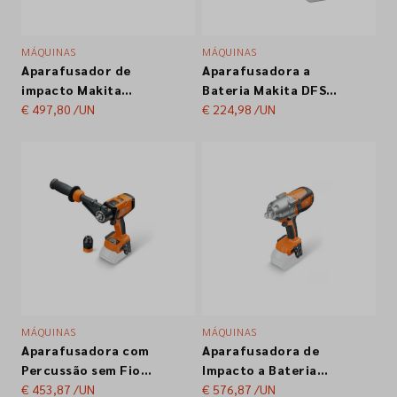
MÁQUINAS
MÁQUINAS
Aparafusador de
Aparafusadora a
impacto Makita
Bateria Makita DFS
DTD172RTJ 18V
€ 497,80
/UN
452Z 18V
€ 224,98
/UN
5.0Ah
MÁQUINAS
MÁQUINAS
Aparafusadora com
Aparafusadora de
Percussão sem Fio
Impacto a Bateria
Fein ASCM 18-4 QMP
€ 453,87
/UN
Fein ASCD 18-1000
€ 576,87
/UN