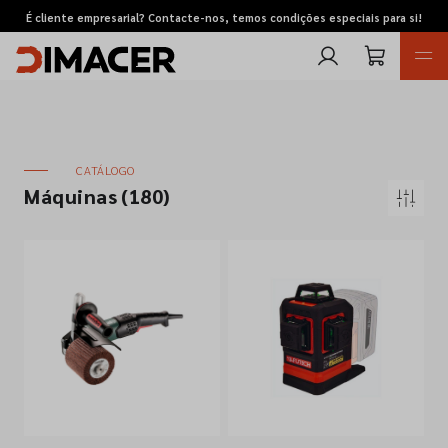
É cliente empresarial? Contacte-nos, temos condições especiais para si!
CATÁLOGO
Máquinas
(180)
Retomas
Pedidos de cotação
Marcas
Favoritos