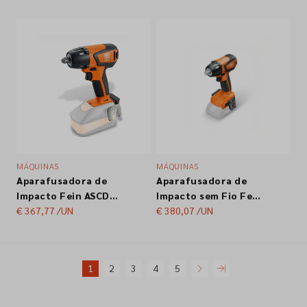
AS 18v.
W34 AS
MÁQUINAS
MÁQUINAS
Aparafusadora de
Aparafusadora de
Impacto Fein ASCD
Impacto sem Fio Fein
18-300 W2
€ 367,77
/UN
ASCD 18-300 W2 AS
€ 380,07
/UN
18v
1
2
3
4
5