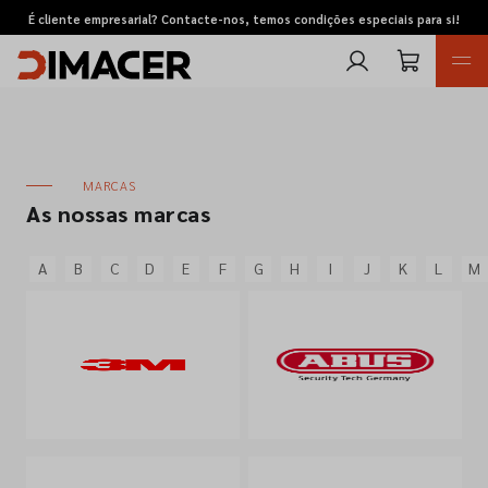
É cliente empresarial? Contacte-nos, temos condições especiais para si!
MARCAS
As nossas marcas
A
B
C
D
E
F
G
H
I
J
K
L
M
Retomas
Pedidos de cotação
Marcas
Favoritos