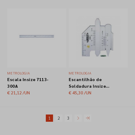
METROLOGIA
METROLOGIA
Escala Insize 7113-
Escantilhão de
300A
Soldadura Insize
€ 21,12
/UN
4838-1
€ 45,30
/UN
1
2
3