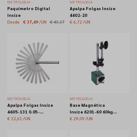
METROLOGIA
METROLOGIA
Paquímetro Digital
Apalpa Folgas Insize
Empresa
Insize
4602-20
Desde
€ 37,49
/UN
€ 43,17
€ 6,72
/UN
Contactos
Siga-nos nas redes sociais
METROLOGIA
METROLOGIA
Apalpa Folgas Insize
Base Magnética
4605-131 0.05-
Insize 6201-60 60kg
1.00mm
€ 12,61
/UN
176mm
€ 29,09
/UN