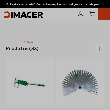
É cliente empresarial? Contacte-nos, temos condições especiais para si!
CATÁLOGO
Produtos
(33)
Retomas
Pedidos de cotação
Marcas
Favoritos