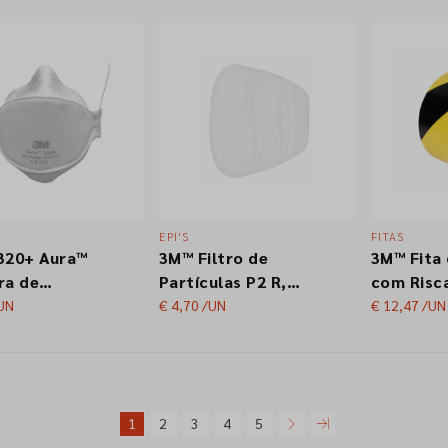
nte Tectane
400ml
Lubrifica
4 400ml
Multiuso
EPI'S
FITAS
320+ Aura™
3M™ Filtro de
3M™ Fita 
ra de
Partículas P2 R,
com Risc
ulas
5925 S-600
Segurança
UN
€ 4,70
/UN
€ 12,47
/UN
tável, FFP2,
Amarelo/
álvula
mm x 33 
1
2
3
4
5