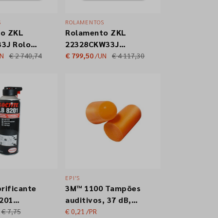
S
ROLAMENTOS
o ZKL
Rolamento ZKL
3J Rolos
22328CKW33J
 de Duas
Rolos Esféricos de
UN
€ 2 740,74
€ 799,50
/UN
€ 4 117,30
Duas Carreiras
EPI'S
rificante
3M™ 1100 Tampões
8201
auditivos, 37 dB,
Óleo
Sem fio
€ 7,75
€ 0,21
/PR