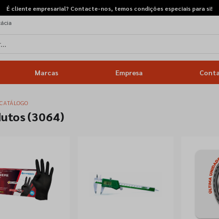
É cliente empresarial? Contacte-nos, temos condições especiais para si!
cácia
Marcas
Empresa
Cont
CATÁLOGO
dutos
(3064)