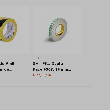
nte
s
FITAS
de Vinil
3M™ Fita Dupla
as de
Face 9087, 19 mm
 766I,
x 50 m
€ 22,39
/UN
Preto, 50
m