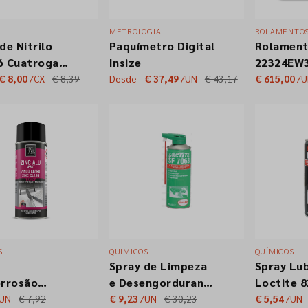
METROLOGIA
ROLAMENTO
de Nitrilo
Paquímetro Digital
Rolament
ó Cuatrogasa
Insize
22324EW3
me Negro
Esféricos
€ 8,00
/CX
€ 8,39
Desde
€ 37,49
/UN
€ 43,17
€ 615,00
/
Carreiras
S
QUÍMICOS
QUÍMICOS
Spray de Limpeza
Spray Lub
orrosão
e Desengordurante
Loctite 
Claro
LOCTITE SF 7063
400ML - 
/UN
€ 7,92
€ 9,23
/UN
€ 30,23
€ 5,54
/UN