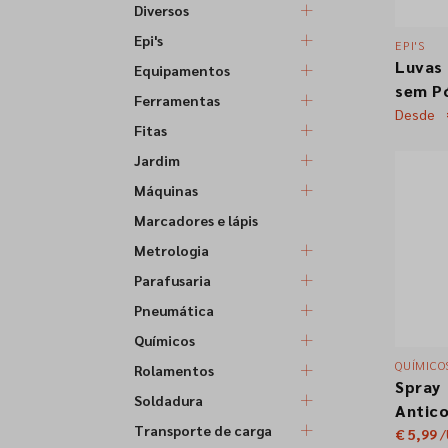
Diversos
Epi's
EPI'S
Luvas 
Equipamentos
sem P
Ferramentas
Extre
Desde
Fitas
Jardim
Máquinas
Marcadores e lápis
Metrologia
Parafusaria
Pneumática
Químicos
QUÍMICO
Rolamentos
Spray
Soldadura
Antic
Transporte de carga
Zinco 
€ 5,99