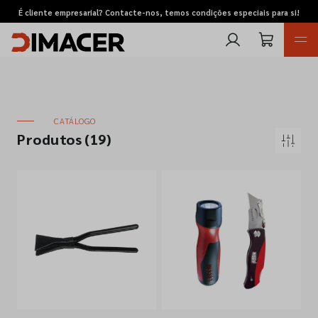
É cliente empresarial? Contacte-nos, temos condições especiais para si!
CATÁLOGO
Produtos
(19)
Retomas
Pedidos de cotação
Marcas
Favoritos