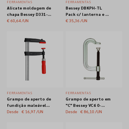
FERRAMENTAS
FERRAMENTAS
Alicate moldagem de
Bessey DBKPH-TL
Empresa
chapa Bessey D331-
Pack c/ lanterna e X-
60
€ 60,64
/UN
Ato Dobrável
€ 35,36
/UN
Contactos
Siga-nos nas redes sociais
FERRAMENTAS
FERRAMENTAS
Grampo de aperto de
Grampo de aperto em
fundição maleável
"C" Bessey VC6 0-
TPN com punho em
Desde
€ 16,97
/UN
150mm 75mm
Desde
€ 86,10
/UN
madeira Bessey