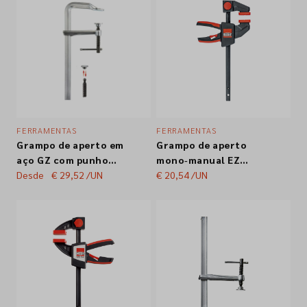
FERRAMENTAS
FERRAMENTAS
Grampo de aperto em
Grampo de aperto
aço GZ com punho
mono‑manual EZ
em "T" Bessey
Desde
€ 29,52
/UN
Bessey EZM30-6
€ 20,54
/UN
300mm