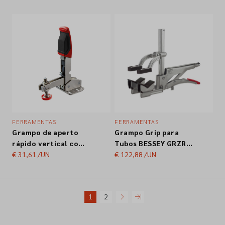
TWV
FERRAMENTAS
FERRAMENTAS
Grampo de aperto
Grampo Grip para
rápido vertical com
Tubos BESSEY GRZRO
placa base
€ 31,61
/UN
110x65MM
€ 122,88
/UN
horizontal STC‑VH
Bessey STC-VH20
1
2