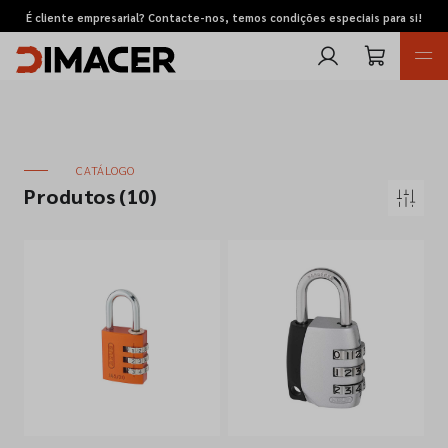
É cliente empresarial? Contacte-nos, temos condições especiais para si!
CATÁLOGO
Produtos
(10)
Retomas
Pedidos de cotação
Marcas
Favoritos