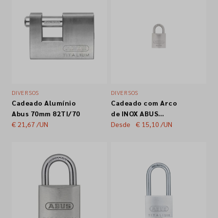
DIVERSOS
DIVERSOS
Cadeado Alumínio
Cadeado com Arco
Abus 70mm 82TI/70
de INOX ABUS
€ 21,67
/UN
Titalium 84IB
Desde
€ 15,10
/UN