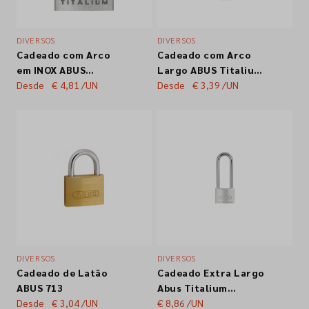
DIVERSOS
DIVERSOS
Cadeado com Arco
Cadeado com Arco
em INOX ABUS
Largo ABUS Titalium
Titalium 64TI
Desde
€ 4,81
/UN
54TI
Desde
€ 3,39
/UN
DIVERSOS
DIVERSOS
Cadeado de Latão
Cadeado Extra Largo
ABUS 713
Abus Titalium
Desde
€ 3,04
/UN
54TI/40HB63
€ 8,86
/UN