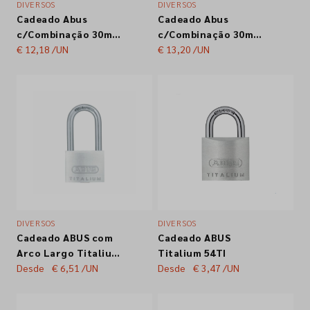
DIVERSOS
DIVERSOS
Cadeado Abus
Cadeado Abus
Empresa
c/Combinação 30mm
c/Combinação 30mm
145/30
€ 12,18
/UN
155/30
€ 13,20
/UN
Contactos
Siga-nos nas redes sociais
DIVERSOS
DIVERSOS
Cadeado ABUS com
Cadeado ABUS
Arco Largo Titalium
Titalium 54TI
64TI
Desde
€ 6,51
/UN
Desde
€ 3,47
/UN