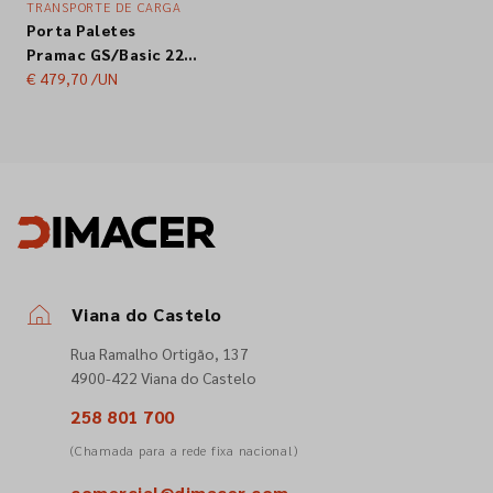
TRANSPORTE DE CARGA
Porta Paletes
Empresa
Pramac GS/Basic 22
S4
€ 479,70
/UN
Contactos
Siga-nos nas redes sociais
Viana do Castelo
Rua Ramalho Ortigão, 137
4900-422 Viana do Castelo
258 801 700
(Chamada para a rede fixa nacional)
comercial@dimacer.com