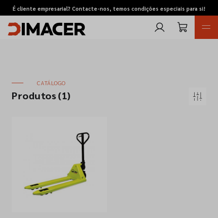
É cliente empresarial? Contacte-nos, temos condições especiais para si!
CATÁLOGO
Produtos
(1)
Retomas
Pedidos de cotação
Marcas
Favoritos