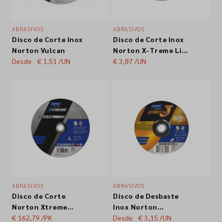
ABRASIVOS
ABRASIVOS
Disco de Corte Inox
Disco de Corte Inox
Norton Vulcan
Norton X-Treme Life
Desde
€ 1,51
/UN
230x1,9mm
€ 3,87
/UN
ABRASIVOS
ABRASIVOS
Disco de Corte
Disco de Desbaste
Norton Xtreme
Inox Norton
115x1.0mm - Pack
€ 162,79
/PK
Quantum 125x1mm
Desde
€ 3,15
/UN