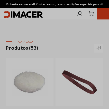
É cliente empresarial? Contacte-nos, temos condições especiais para si!
CATÁLOGO
Produtos
(53)
Retomas
Pedidos de cotação
Marcas
Favoritos