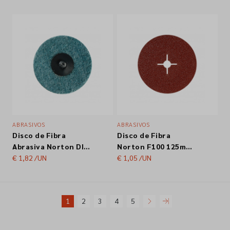
100+10un.
ABRASIVOS
ABRASIVOS
Disco de Fibra
Disco de Fibra
Abrasiva Norton DIB
Norton F100 125mm
ZMD S2328 AOME SL3
€ 1,82
/UN
Grão 24
€ 1,05
/UN
1
2
3
4
5