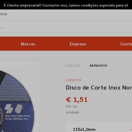
É cliente empresarial? Contacte-nos, temos condições especiais para si!
cácia
Marcas
Empresa
Cont
CATÁLOGO
ABRASIVOS
ABRASIVOS
Disco de Corte Inox N
€ 1,51
IVA inc.
unidade
115x1,0mm