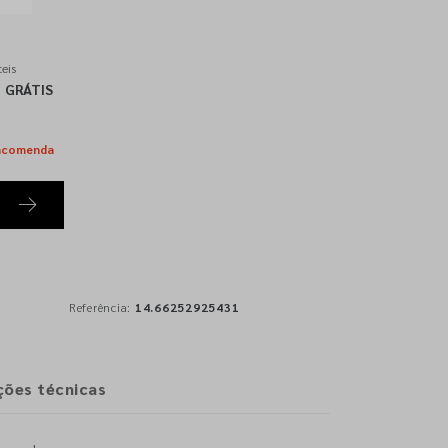
eis
GRÁTIS
ncomenda
Referência:
14.66252925431
ções técnicas