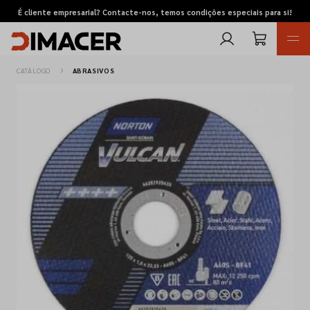
É cliente empresarial? Contacte-nos, temos condições especiais para si!
CATÁLOGO
ABRASIVOS
Retomas
Pedidos de cotação
Marcas
Favoritos