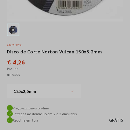
Empresa
Contactos
ABRASIVOS
Disco de Corte Norton Vulcan 150x3,2mm
Siga-nos nas redes sociais
€ 4,26
IVA inc.
unidade
125x2,5mm
Preço exclusivo on-line
Entregas ao domicílio em 2 a 3 dias úteis
GRÁTIS
Recolha em loja