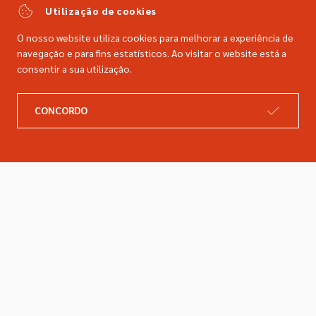
comercial@dimacer.com
Utilização de cookies
O nosso website utiliza cookies para melhorar a experiência de
navegação e para fins estatísticos. Ao visitar o website está a
consentir a sua utilização.
A DIMACER
INFORMAÇÕES LEGAIS
CONCORDO
Catálogo
Resolução de litígios
Retomas
Livro de reclamações
Marcas
Política de privacidade
Empresa
Política de cookies
Contactos
Entregas e devoluções