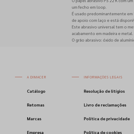
O papel abrasivo PS 22 K com um
um fecho em loop.
É usado predominantemente em li
de apoio com laço e está dispon
Este abrasivo universal tem o 
acabamento em madeira e metal.
O grão abrasivo: óxido de alumín
A DIMACER
INFORMAÇÕES LEGAIS
Catálogo
Resolução de litígios
Retomas
Livro de reclamações
Marcas
Política de privacidade
Empresa
Política de cookies