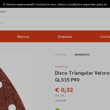
É cliente empresarial? Contacte-nos, temos condições especiais para si!
cácia
Marcas
Empresa
Cont
CATÁLOGO
ABRASIVOS
ABRASIVOS
Disco Triangular Velcro
GLS15 P90
€ 0,32
IVA inc.
unidade