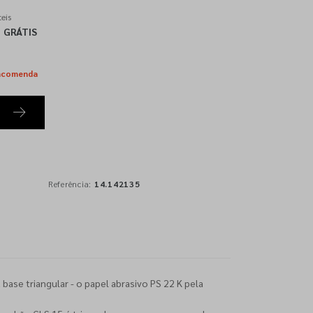
eis
GRÁTIS
ncomenda
Referência:
14.142135
 base triangular - o papel abrasivo PS 22 K pela