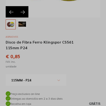
Empresa
Contactos
ABRASIVOS
Disco de Fibra Ferro Klingspor CS561
Siga-nos nas redes sociais
115mm P24
€ 0,85
IVA inc.
unidade
115MM - P24
Preço exclusivo on-line
Entregas ao domicílio em 2 a 3 dias úteis
GRÁTIS
Recolha em loja