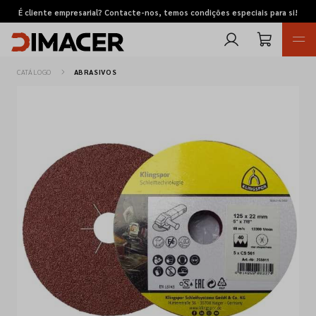
É cliente empresarial? Contacte-nos, temos condições especiais para si!
CATÁLOGO
ABRASIVOS
Retomas
Pedidos de cotação
Marcas
Favoritos