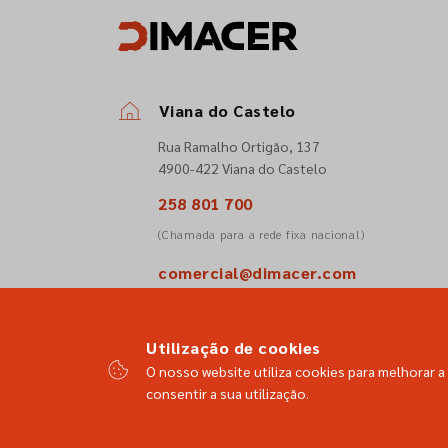
Viana do Castelo
Rua Ramalho Ortigão, 137
4900-422 Viana do Castelo
258 801 700
(Chamada para a rede fixa nacional)
comercial@dimacer.com
Utilização de cookies
O nosso website utiliza cookies para melhorar a 
consentir a sua utilização.