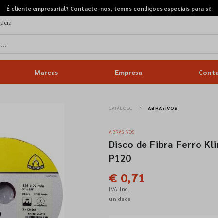
É cliente empresarial? Contacte-nos, temos condições especiais para si!
cácia
Marcas
Empresa
Cont
CATÁLOGO
ABRASIVOS
ABRASIVOS
Disco de Fibra Ferro K
P120
€ 0,71
IVA inc.
unidade