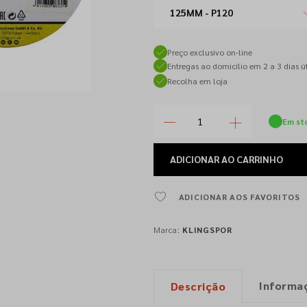
125MM - P120
Preço exclusivo on-line
Entregas ao domicílio em 2 a 3 dias út
Recolha em loja
Em st
ADICIONAR
AO CARRINHO
ADICIONAR AOS FAVORITOS
Marca:
KLINGSPOR
Informa
Descrição