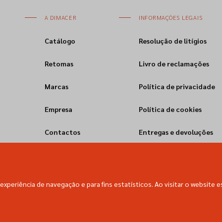
A DIMACER
INFORMAÇÕES LEGAIS
Catálogo
Resolução de litígios
Retomas
Livro de reclamações
Marcas
Política de privacidade
Empresa
Política de cookies
Contactos
Entregas e devoluções
experiência de navegação e para fins estatísticos. Ao visitar o website e
Dimacer © All rights reserved.
Empowered with
by
webincode.com