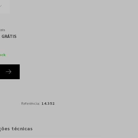
eis
GRÁTIS
ock
Referência:
14.352
ções técnicas