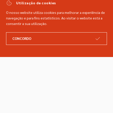
comercial@dimacer.com
Utilização de cookies
O nosso website utiliza cookies para melhorar a experiência de
navegação e para fins estatísticos. Ao visitar o website está a
consentir a sua utilização.
A DIMACER
INFORMAÇÕES LEGAIS
CONCORDO
Catálogo
Resolução de litígios
Retomas
Livro de reclamações
Marcas
Política de privacidade
Empresa
Política de cookies
Contactos
Entregas e devoluções