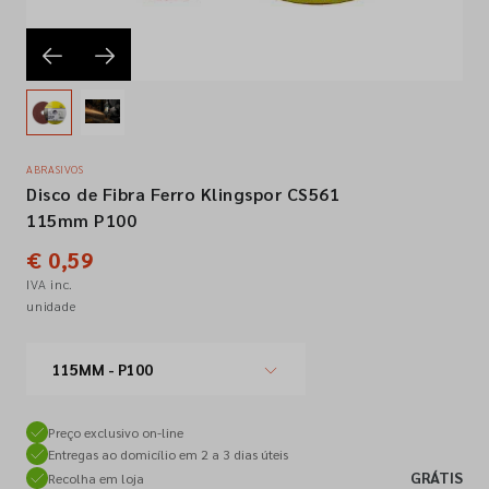
Empresa
Contactos
ABRASIVOS
Disco de Fibra Ferro Klingspor CS561
Siga-nos nas redes sociais
115mm P100
€ 0,59
IVA inc.
unidade
115MM - P100
Preço exclusivo on-line
Entregas ao domicílio em 2 a 3 dias úteis
GRÁTIS
Recolha em loja