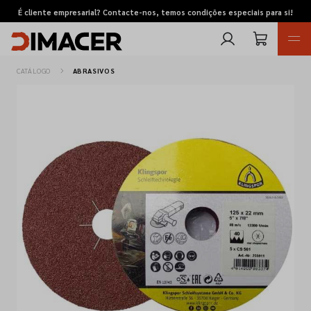
É cliente empresarial? Contacte-nos, temos condições especiais para si!
CATÁLOGO
ABRASIVOS
Retomas
Pedidos de cotação
Marcas
Favoritos