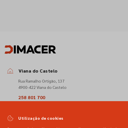
Viana do Castelo
Rua Ramalho Ortigão, 137
4900-422 Viana do Castelo
258 801 700
(Chamada para a rede fixa nacional)
comercial@dimacer.com
Utilização de cookies