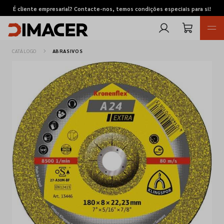
É cliente empresarial? Contacte-nos, temos condições especiais para si!
CATÁLOGO
ABRASIVOS
Retomas
Pedidos de cotação
Marcas
Favoritos