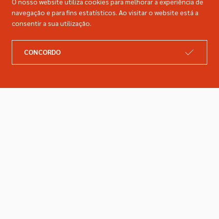
O nosso website utiliza cookies para melhorar a experiência de
navegação e para fins estatísticos. Ao visitar o website está a
consentir a sua utilização.
A DIMACER
INFORMAÇÕES LEGAIS
CONCORDO
Catálogo
Resolução de litígios
Retomas
Livro de reclamações
Marcas
Política de privacidade
Empresa
Política de cookies
Contactos
Entregas e devoluções
Siga-nos nas redes sociais