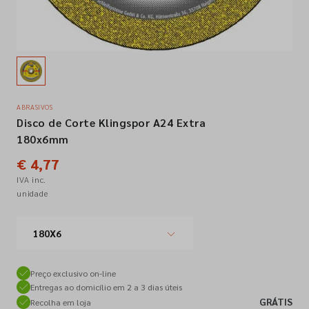
Empresa
Contactos
ABRASIVOS
Disco de Corte Klingspor A24 Extra
Siga-nos nas redes sociais
180x6mm
€ 4,77
IVA inc.
unidade
180X6
Preço exclusivo on-line
Entregas ao domicílio em 2 a 3 dias úteis
GRÁTIS
Recolha em loja