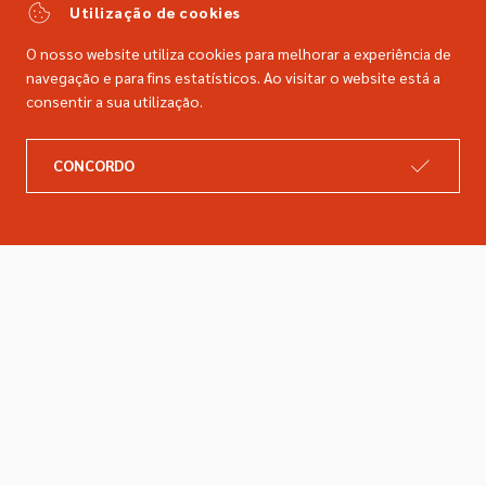
comercial@dimacer.com
Utilização de cookies
O nosso website utiliza cookies para melhorar a experiência de
navegação e para fins estatísticos. Ao visitar o website está a
consentir a sua utilização.
A DIMACER
INFORMAÇÕES LEGAIS
CONCORDO
Catálogo
Resolução de litígios
Retomas
Livro de reclamações
Marcas
Política de privacidade
Empresa
Política de cookies
Contactos
Entregas e devoluções