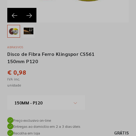
Empresa
Contactos
ABRASIVOS
Disco de Fibra Ferro Klingspor CS561
Siga-nos nas redes sociais
150mm P120
€ 0,98
IVA inc.
unidade
150MM - P120
Preço exclusivo on-line
Entregas ao domicílio em 2 a 3 dias úteis
GRÁTIS
Recolha em loja