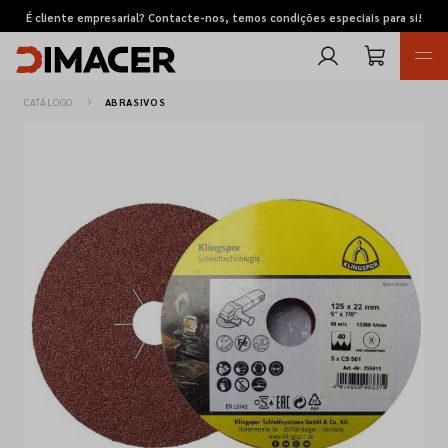
É cliente empresarial? Contacte-nos, temos condições especiais para si!
CATÁLOGO
ABRASIVOS
Retomas
Pedidos de cotação
Marcas
Favoritos