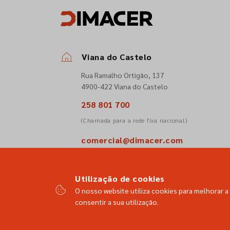
Viana do Castelo
Rua Ramalho Ortigão, 137
4900-422 Viana do Castelo
258 801 700
(Chamada para a rede fixa nacional)
comercial@dimacer.com
Utilização de cookies
O nosso website utiliza cookies para melhorar a 
consentir a sua utilização.