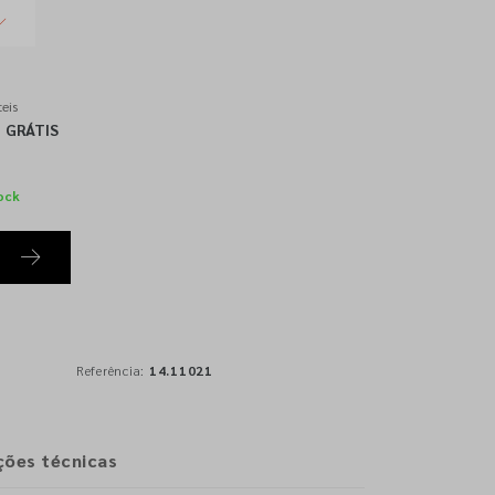
eis
GRÁTIS
ock
Referência:
14.11021
ções técnicas