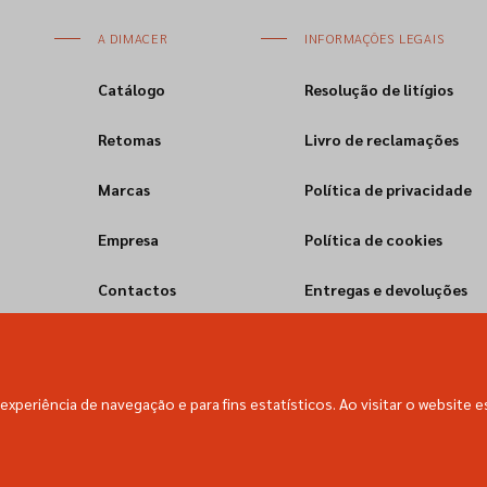
A DIMACER
INFORMAÇÕES LEGAIS
Catálogo
Resolução de litígios
Retomas
Livro de reclamações
Marcas
Política de privacidade
Empresa
Política de cookies
Contactos
Entregas e devoluções
experiência de navegação e para fins estatísticos. Ao visitar o website e
Dimacer © All rights reserved.
Empowered with
by
webincode.com