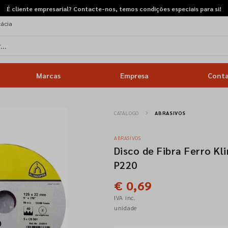
É cliente empresarial? Contacte-nos, temos condições especiais para si!
cácia
Marcas
Empresa
Cont
CATÁLOGO
ABRASIVOS
ABRASIVOS
Disco de Fibra Ferro K
P220
€ 0,69
IVA inc.
unidade