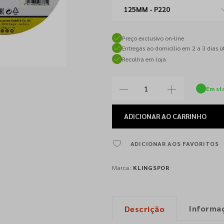
125MM - P220
Preço exclusivo on-line
Entregas ao domicílio em 2 a 3 dias út
Recolha em loja
Em st
ADICIONAR
AO CARRINHO
ADICIONAR AOS FAVORITOS
Marca:
KLINGSPOR
Informa
Descrição