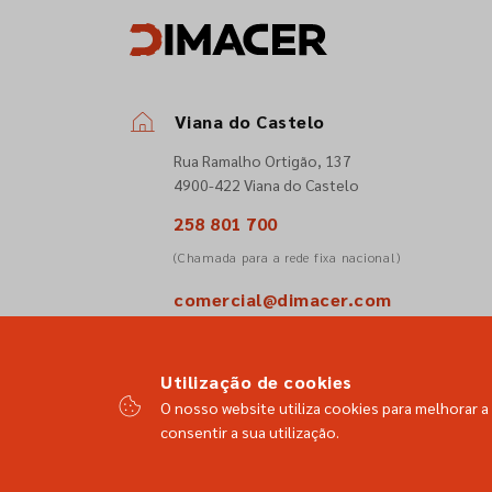
Viana do Castelo
Rua Ramalho Ortigão, 137
4900-422 Viana do Castelo
258 801 700
(Chamada para a rede fixa nacional)
comercial@dimacer.com
Utilização de cookies
O nosso website utiliza cookies para melhorar a 
consentir a sua utilização.