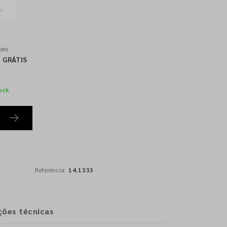
eis
GRÁTIS
ock
Referência:
14.1333
ções técnicas