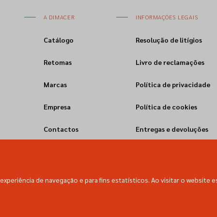
A DIMACER
INFORMAÇÕES LEGAIS
Catálogo
Resolução de litígios
Retomas
Livro de reclamações
Marcas
Política de privacidade
Empresa
Política de cookies
Contactos
Entregas e devoluções
experiência de navegação e para fins estatísticos. Ao visitar o website e
Dimacer © All rights reserved.
Empowered with
by
webincode.com