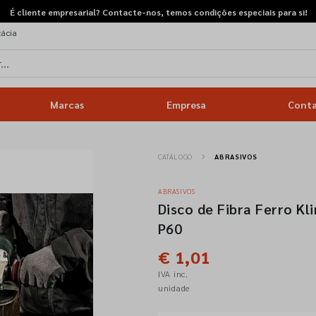
É cliente empresarial? Contacte-nos, temos condições especiais para si!
cácia
Marcas
Empresa
Cont
CATÁLOGO
ABRASIVOS
ABRASIVOS
Disco de Fibra Ferro K
P60
€ 1,01
IVA inc.
unidade