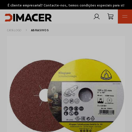
É cliente empresarial? Contacte-nos, temos condições especiais para si!
CATÁLOGO
ABRASIVOS
Retomas
Pedidos de cotação
Marcas
Favoritos