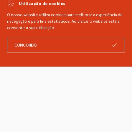
comercial@dimacer.com
Utilização de cookies
O nosso website utiliza cookies para melhorar a experiência de
navegação e para fins estatísticos. Ao visitar o website está a
consentir a sua utilização.
A DIMACER
INFORMAÇÕES LEGAIS
CONCORDO
Catálogo
Resolução de litígios
Retomas
Livro de reclamações
Marcas
Política de privacidade
Empresa
Política de cookies
Contactos
Entregas e devoluções