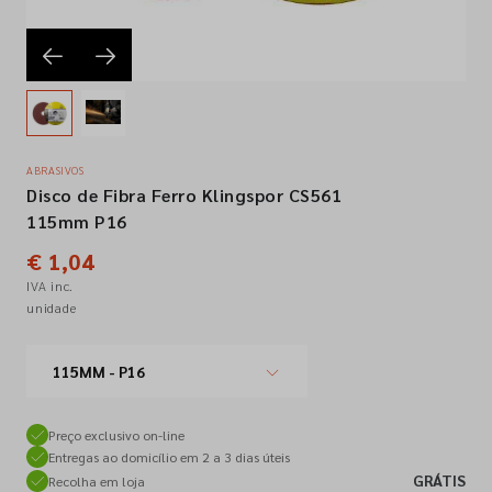
Empresa
Contactos
ABRASIVOS
Disco de Fibra Ferro Klingspor CS561
Siga-nos nas redes sociais
115mm P16
€ 1,04
IVA inc.
unidade
115MM - P16
Preço exclusivo on-line
Entregas ao domicílio em 2 a 3 dias úteis
GRÁTIS
Recolha em loja