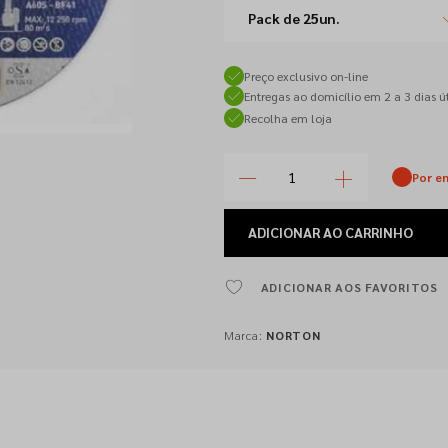
Pack de 25un.
Preço exclusivo on-line
Entregas ao domicílio em 2 a 3 dias út
Recolha em loja
Por e
ADICIONAR
AO CARRINHO
ADICIONAR AOS FAVORITOS
Marca:
NORTON