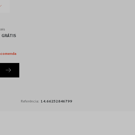
eis
GRÁTIS
ncomenda
Referência:
14.66252846799