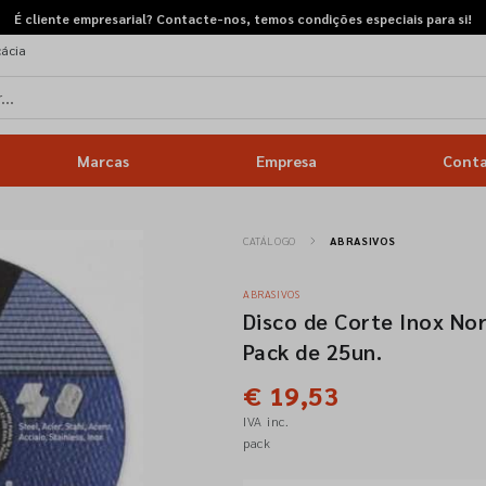
É cliente empresarial? Contacte-nos, temos condições especiais para si!
cácia
Marcas
Empresa
Cont
CATÁLOGO
ABRASIVOS
ABRASIVOS
Disco de Corte Inox No
Pack de 25un.
€ 19,53
IVA inc.
pack