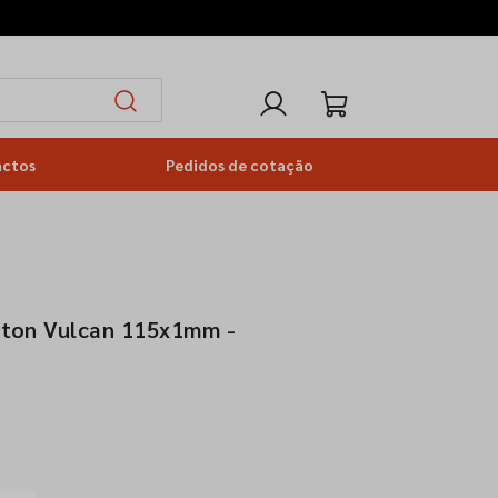
actos
Pedidos de cotação
rton Vulcan 115x1mm -