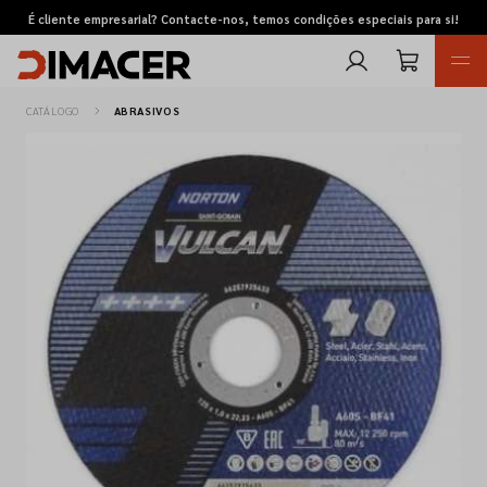
É cliente empresarial? Contacte-nos, temos condições especiais para si!
CATÁLOGO
ABRASIVOS
Retomas
Pedidos de cotação
Marcas
Favoritos