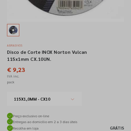
Empresa
Contactos
ABRASIVOS
Disco de Corte INOX Norton Vulcan
Siga-nos nas redes sociais
115x1mm CX.10UN.
€ 9,23
IVA inc.
pack
115X1,0MM - CX10
Preço exclusivo on-line
Entregas ao domicílio em 2 a 3 dias úteis
GRÁTIS
Recolha em loja