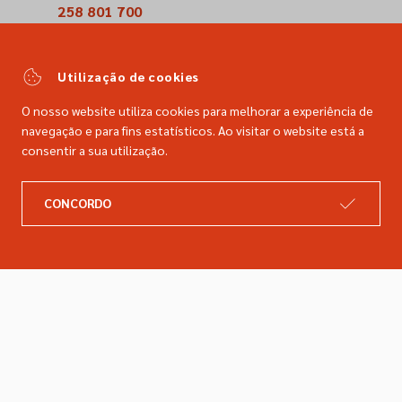
258 801 700
(Chamada para a rede fixa nacional)
comercial@dimacer.com
Utilização de cookies
O nosso website utiliza cookies para melhorar a experiência de
navegação e para fins estatísticos. Ao visitar o website está a
consentir a sua utilização.
A DIMACER
INFORMAÇÕES LEGAIS
CONCORDO
Catálogo
Resolução de litígios
Retomas
Livro de reclamações
Marcas
Política de privacidade
Empresa
Política de cookies
Contactos
Entregas e devoluções