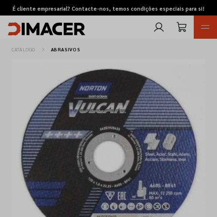
É cliente empresarial? Contacte-nos, temos condições especiais para si!
CATÁLOGO
ABRASIVOS
Retomas
Pedidos de cotação
Marcas
Favoritos