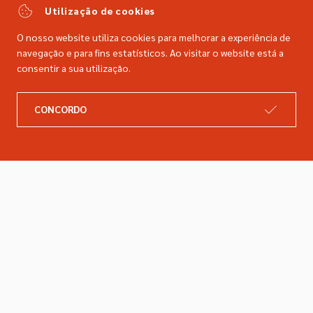
comercial@dimacer.com
Utilização de cookies
O nosso website utiliza cookies para melhorar a experiência de
navegação e para fins estatísticos. Ao visitar o website está a
consentir a sua utilização.
A DIMACER
INFORMAÇÕES LEGAIS
CONCORDO
Catálogo
Resolução de litígios
Retomas
Livro de reclamações
Marcas
Política de privacidade
Empresa
Política de cookies
Contactos
Entregas e devoluções