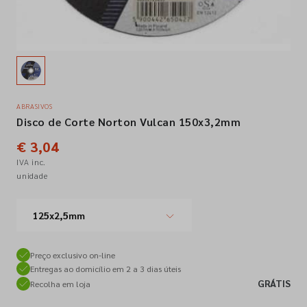
Empresa
Contactos
ABRASIVOS
Disco de Corte Norton Vulcan 150x3,2mm
Siga-nos nas redes sociais
€ 3,04
IVA inc.
unidade
125x2,5mm
Preço exclusivo on-line
Entregas ao domicílio em 2 a 3 dias úteis
GRÁTIS
Recolha em loja