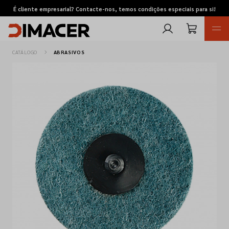
É cliente empresarial? Contacte-nos, temos condições especiais para si!
CATÁLOGO
ABRASIVOS
Retomas
Pedidos de cotação
Marcas
Favoritos