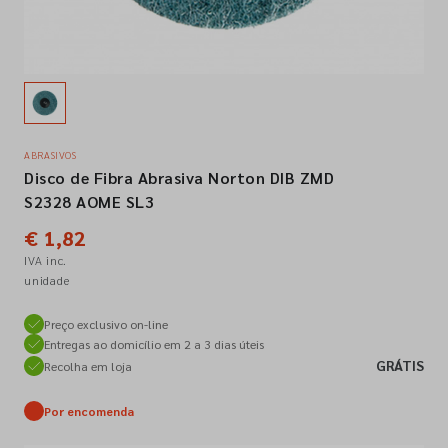
Empresa
Contactos
ABRASIVOS
Disco de Fibra Abrasiva Norton DIB ZMD
Siga-nos nas redes sociais
S2328 AOME SL3
€ 1,82
IVA inc.
unidade
Preço exclusivo on-line
Entregas ao domicílio em 2 a 3 dias úteis
GRÁTIS
Recolha em loja
Por encomenda