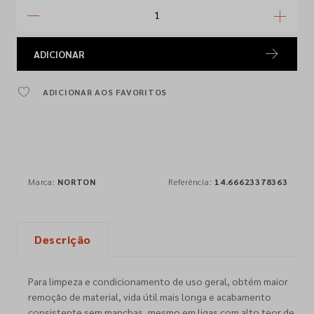
ADICIONAR
ADICIONAR AOS FAVORITOS
Marca:
NORTON
Referência:
14.66623378363
Descrição
Para limpeza e condicionamento de uso geral, obtém maior
remoção de material, vida útil mais longa e acabamento
consistente sem manchas, mesmo em ligas com alto teor de