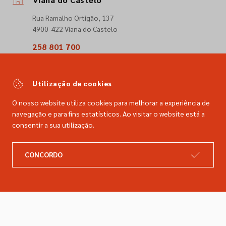
Rua Ramalho Ortigão, 137
4900-422 Viana do Castelo
258 801 700
(Chamada para a rede fixa nacional)
comercial@dimacer.com
Utilização de cookies
O nosso website utiliza cookies para melhorar a experiência de
navegação e para fins estatísticos. Ao visitar o website está a
consentir a sua utilização.
A DIMACER
INFORMAÇÕES LEGAIS
CONCORDO
Catálogo
Resolução de litígios
Retomas
Livro de reclamações
Marcas
Política de privacidade
Empresa
Política de cookies