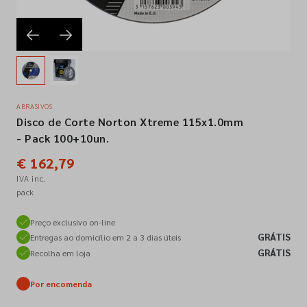
Empresa
Contactos
ABRASIVOS
Disco de Corte Norton Xtreme 115x1.0mm
Siga-nos nas redes sociais
- Pack 100+10un.
€ 162,79
IVA inc.
pack
Preço exclusivo on-line
GRÁTIS
Entregas ao domicílio em 2 a 3 dias úteis
GRÁTIS
Recolha em loja
Por encomenda