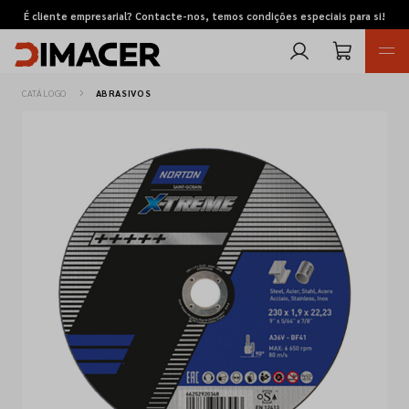
É cliente empresarial? Contacte-nos, temos condições especiais para si!
CATÁLOGO
ABRASIVOS
Retomas
Pedidos de cotação
Marcas
Favoritos