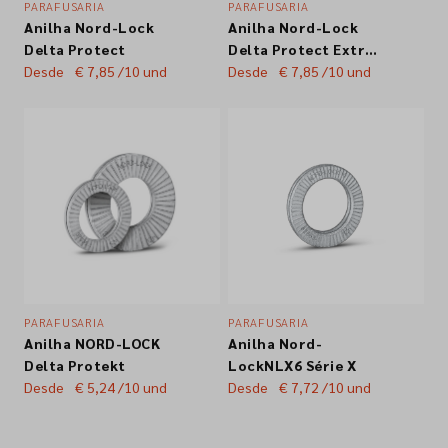
PARAFUSARIA
PARAFUSARIA
Anilha Nord-Lock
Anilha Nord-Lock
Empresa
Delta Protect
Delta Protect Extra
Desde
€ 7,85
/10 und
Largo
Desde
€ 7,85
/10 und
Contactos
Siga-nos nas redes sociais
PARAFUSARIA
PARAFUSARIA
Anilha NORD-LOCK
Anilha Nord-
Delta Protekt
LockNLX6 Série X
Desde
€ 5,24
/10 und
Desde
€ 7,72
/10 und