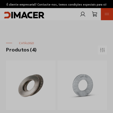
É cliente empresarial? Contacte-nos, temos condições especiais para si!
CATÁLOGO
Produtos
(4)
Retomas
Pedidos de cotação
Marcas
Favoritos