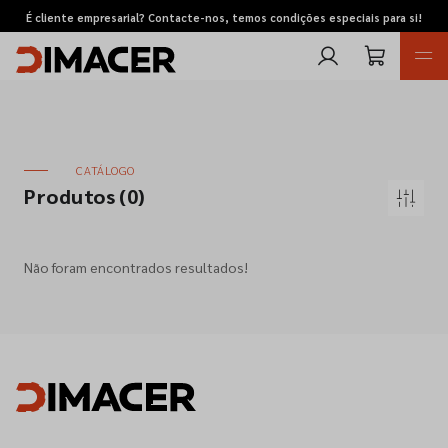
É cliente empresarial? Contacte-nos, temos condições especiais para si!
CATÁLOGO
Produtos
(0)
Retomas
Não foram encontrados resultados!
Pedidos de cotação
Marcas
Favoritos