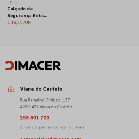
EPI'S
Calçado de
Empresa
Segurança Bota
Devon Full Safety S5
€ 16,11
/UN
PVC Impermeável
Contactos
Antiderrapante
Dunlop Tam. 39
Siga-nos nas redes sociais
Viana do Castelo
Rua Ramalho Ortigão, 137
4900-422 Viana do Castelo
258 801 700
(Chamada para a rede fixa nacional)
comercial@dimacer.com