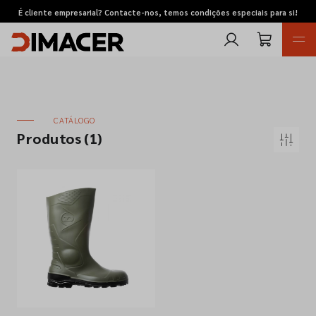
É cliente empresarial? Contacte-nos, temos condições especiais para si!
CATÁLOGO
Produtos
(1)
Retomas
Pedidos de cotação
Marcas
Favoritos