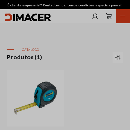
É cliente empresarial? Contacte-nos, temos condições especiais para si!
CATÁLOGO
Produtos
(1)
Retomas
Pedidos de cotação
Marcas
Favoritos