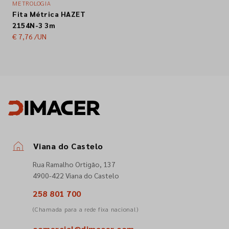
METROLOGIA
Fita Métrica HAZET
Empresa
2154N-3 3m
€ 7,76
/UN
Contactos
Siga-nos nas redes sociais
Viana do Castelo
Rua Ramalho Ortigão, 137
4900-422 Viana do Castelo
258 801 700
(Chamada para a rede fixa nacional)
comercial@dimacer.com