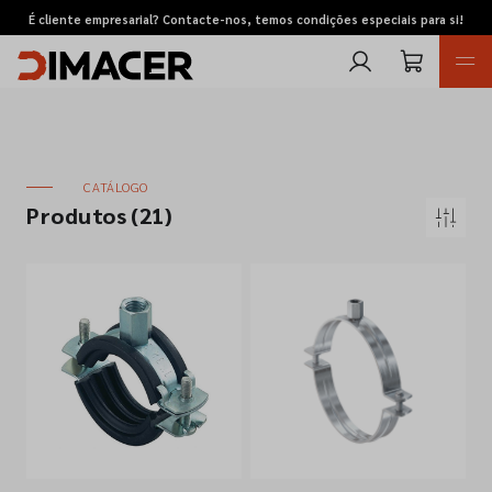
É cliente empresarial? Contacte-nos, temos condições especiais para si!
CATÁLOGO
Produtos
(21)
Retomas
Pedidos de cotação
Marcas
Favoritos