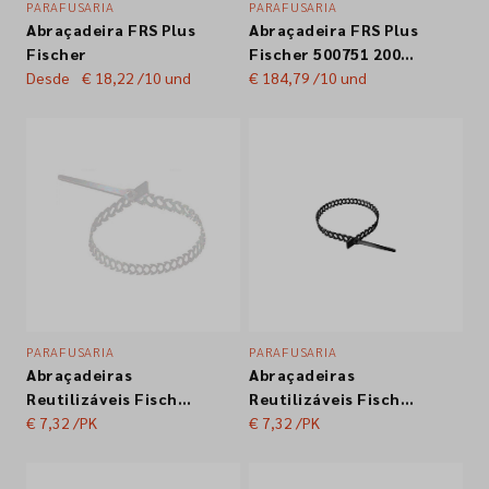
PARAFUSARIA
PARAFUSARIA
Abraçadeira FRS Plus
Abraçadeira FRS Plus
Empresa
Fischer
Fischer 500751 200-
Desde
€ 18,22
/10 und
206 M10/M12
€ 184,79
/10 und
Contactos
Siga-nos nas redes sociais
PARAFUSARIA
PARAFUSARIA
Abraçadeiras
Abraçadeiras
Reutilizáveis Fischer
Reutilizáveis Fischer
Kablefix-R Branco
€ 7,32
/PK
Kablefix-R Preto
€ 7,32
/PK
20un.
20un.