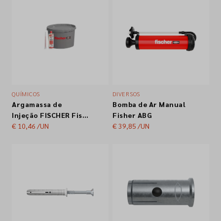
QUÍMICOS
DIVERSOS
Argamassa de
Bomba de Ar Manual
Injeção FISCHER Fis
Fisher ABG
VL 410 c/Resina
€ 10,46
/UN
€ 39,85
/UN