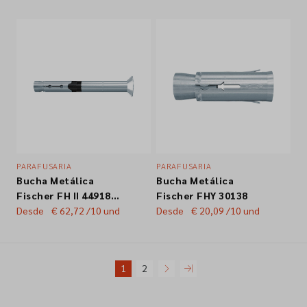
PARAFUSARIA
PARAFUSARIA
Bucha Metálica
Bucha Metálica
Fischer FH II 44918
Fischer FHY 30138
12/25
Desde
€ 62,72
/10 und
Desde
€ 20,09
/10 und
1
2