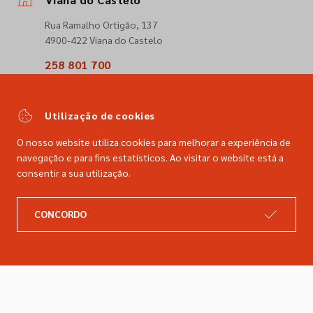
Rua Ramalho Ortigão, 137
4900-422 Viana do Castelo
258 801 700
(Chamada para a rede fixa nacional)
comercial@dimacer.com
Utilização de cookies
O nosso website utiliza cookies para melhorar a experiência de
navegação e para fins estatísticos. Ao visitar o website está a
consentir a sua utilização.
A DIMACER
INFORMAÇÕES LEGAIS
CONCORDO
Catálogo
Resolução de litígios
Retomas
Livro de reclamações
Marcas
Política de privacidade
Empresa
Política de cookies