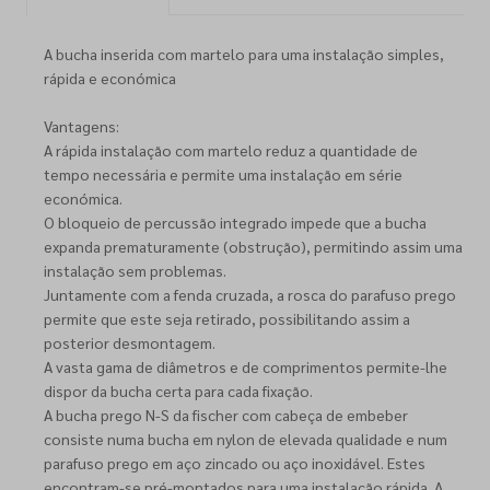
A bucha inserida com martelo para uma instalação simples,
rápida e económica
Vantagens:
A rápida instalação com martelo reduz a quantidade de
tempo necessária e permite uma instalação em série
económica.
O bloqueio de percussão integrado impede que a bucha
expanda prematuramente (obstrução), permitindo assim uma
instalação sem problemas.
Juntamente com a fenda cruzada, a rosca do parafuso prego
permite que este seja retirado, possibilitando assim a
posterior desmontagem.
A vasta gama de diâmetros e de comprimentos permite-lhe
dispor da bucha certa para cada fixação.
A bucha prego N-S da fischer com cabeça de embeber
consiste numa bucha em nylon de elevada qualidade e num
parafuso prego em aço zincado ou aço inoxidável. Estes
encontram-se pré-montados para uma instalação rápida. A