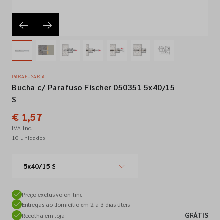
Empresa
Contactos
PARAFUSARIA
Bucha c/ Parafuso Fischer 050351 5x40/15
Siga-nos nas redes sociais
S
€ 1,57
IVA inc.
10 unidades
5x40/15 S
Preço exclusivo on-line
Entregas ao domicílio em 2 a 3 dias úteis
GRÁTIS
Recolha em loja