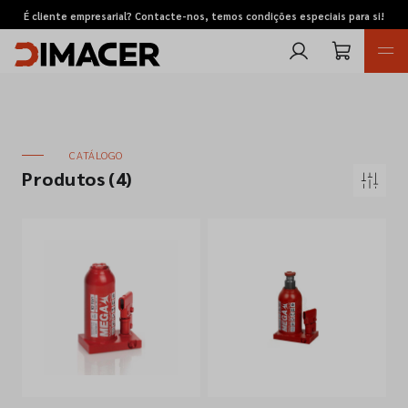
É cliente empresarial? Contacte-nos, temos condições especiais para si!
CATÁLOGO
Produtos
(4)
Retomas
Pedidos de cotação
Marcas
Favoritos