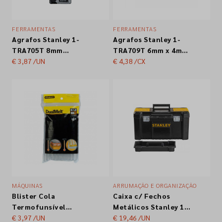
FERRAMENTAS
FERRAMENTAS
Agrafos Stanley 1-
Agrafos Stanley 1-
TRA705T 8mm
TRA709T 6mm x 4mm
cx.1000un.
€ 3,87
/UN
Tipo G cx. 1000
€ 4,38
/CX
MÁQUINAS
ARRUMAÇÃO E ORGANIZAÇÃO
Blister Cola
Caixa c/ Fechos
Termofunsível
Metálicos Stanley 1-
Stanley 1-GS-10DT
€ 3,97
/UN
75-521 19"
€ 19,46
/UN