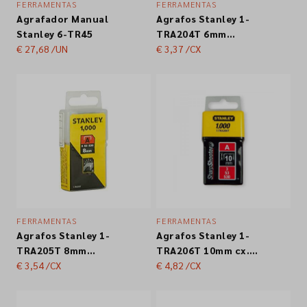
FERRAMENTAS
FERRAMENTAS
Agrafador Manual
Agrafos Stanley 1-
Empresa
Stanley 6-TR45
TRA204T 6mm
€ 27,68
/UN
cx.1000un.
€ 3,37
/CX
Contactos
Siga-nos nas redes sociais
FERRAMENTAS
FERRAMENTAS
Agrafos Stanley 1-
Agrafos Stanley 1-
TRA205T 8mm
TRA206T 10mm cx.
cx.1000un.
€ 3,54
/CX
1000un.
€ 4,82
/CX