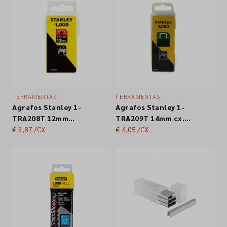
FERRAMENTAS
FERRAMENTAS
Agrafos Stanley 1-
Agrafos Stanley 1-
TRA208T 12mm
TRA209T 14mm cx.
cx.1000
€ 3,87
/CX
1000un.
€ 4,05
/CX