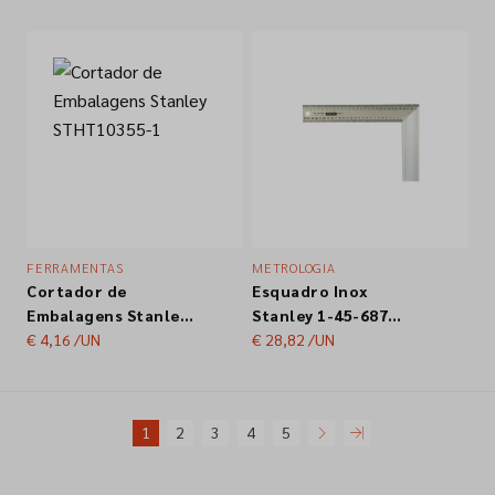
7mm/24un.
FERRAMENTAS
METROLOGIA
Cortador de
Esquadro Inox
Embalagens Stanley
Stanley 1-45-687
STHT10355-1
€ 4,16
/UN
40cm
€ 28,82
/UN
1
2
3
4
5