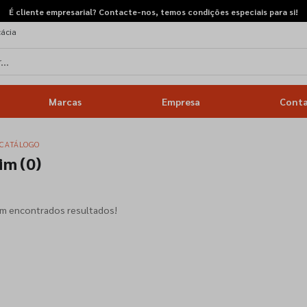
É cliente empresarial? Contacte-nos, temos condições especiais para si!
cácia
Marcas
Empresa
Cont
CATÁLOGO
dim
(0)
am encontrados resultados!