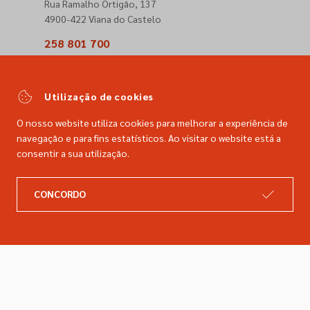
Rua Ramalho Ortigão, 137
4900-422 Viana do Castelo
258 801 700
(Chamada para a rede fixa nacional)
comercial@dimacer.com
Utilização de cookies
O nosso website utiliza cookies para melhorar a experiência de
navegação e para fins estatísticos. Ao visitar o website está a
consentir a sua utilização.
A DIMACER
INFORMAÇÕES LEGAIS
Catálogo
Resolução de litígios
CONCORDO
Retomas
Livro de reclamações
Marcas
Política de privacidade
Empresa
Política de cookies