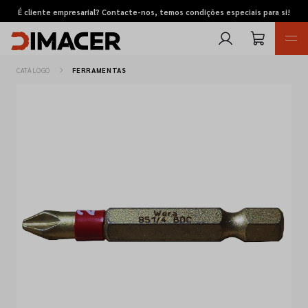
É cliente empresarial? Contacte-nos, temos condições especiais para si!
CATÁLOGO
FERRAMENTAS
Retomas
Pedidos de cotação
Marcas
Favoritos