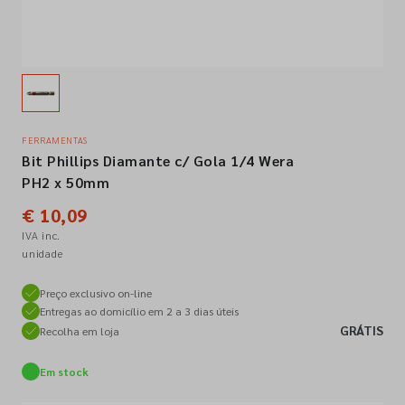
Empresa
Contactos
FERRAMENTAS
Bit Phillips Diamante c/ Gola 1/4 Wera
Siga-nos nas redes sociais
PH2 x 50mm
€ 10,09
IVA inc.
unidade
Preço exclusivo on-line
Entregas ao domicílio em 2 a 3 dias úteis
GRÁTIS
Recolha em loja
Em stock