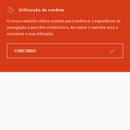
comercial@dimacer.com
Utilização de cookies
O nosso website utiliza cookies para melhorar a experiência de
navegação e para fins estatísticos. Ao visitar o website está a
consentir a sua utilização.
A DIMACER
INFORMAÇÕES LEGAIS
CONCORDO
Catálogo
Resolução de litígios
Retomas
Livro de reclamações
Marcas
Política de privacidade
Empresa
Política de cookies
Contactos
Entregas e devoluções