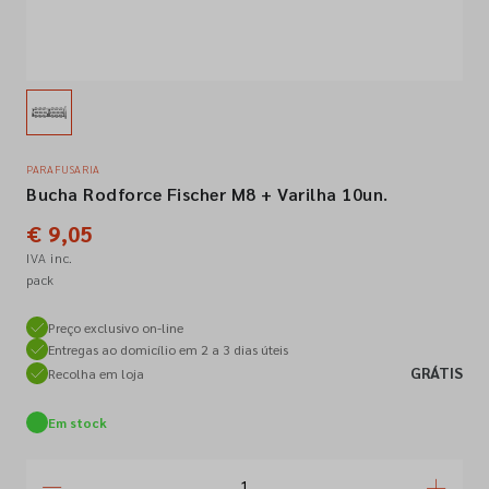
Empresa
Contactos
PARAFUSARIA
Bucha Rodforce Fischer M8 + Varilha 10un.
Siga-nos nas redes sociais
€ 9,05
IVA inc.
pack
Preço exclusivo on-line
Entregas ao domicílio em 2 a 3 dias úteis
GRÁTIS
Recolha em loja
Em stock