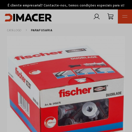
É cliente empresarial? Contacte-nos, temos condições especiais para si!
CATÁLOGO
PARAFUSARIA
Retomas
Pedidos de cotação
Marcas
Favoritos