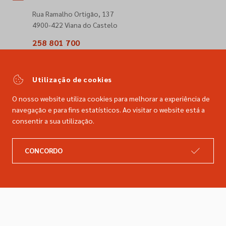
Rua Ramalho Ortigão, 137
4900-422 Viana do Castelo
258 801 700
(Chamada para a rede fixa nacional)
comercial@dimacer.com
Utilização de cookies
O nosso website utiliza cookies para melhorar a experiência de
navegação e para fins estatísticos. Ao visitar o website está a
consentir a sua utilização.
A DIMACER
INFORMAÇÕES LEGAIS
CONCORDO
Catálogo
Resolução de litígios
Retomas
Livro de reclamações
Marcas
Política de privacidade
Empresa
Política de cookies