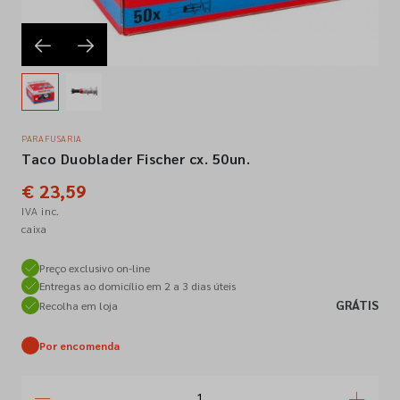
Empresa
Contactos
PARAFUSARIA
Taco Duoblader Fischer cx. 50un.
Siga-nos nas redes sociais
€ 23,59
IVA inc.
caixa
Preço exclusivo on-line
Entregas ao domicílio em 2 a 3 dias úteis
GRÁTIS
Recolha em loja
Por encomenda