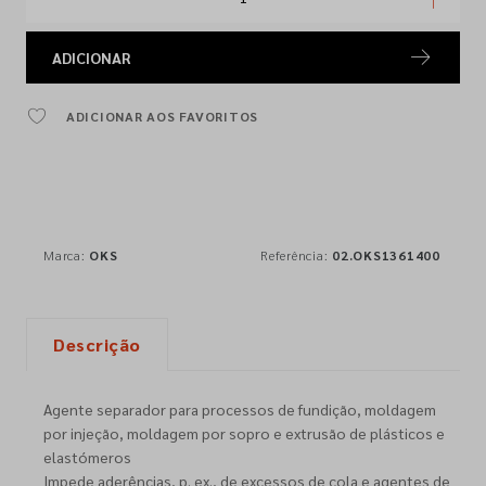
ADICIONAR
ADICIONAR AOS FAVORITOS
Marca:
OKS
Referência:
02.OKS1361400
Descrição
Agente separador para processos de fundição, moldagem
por injeção, moldagem por sopro e extrusão de plásticos e
elastómeros
Impede aderências, p. ex., de excessos de cola e agentes de