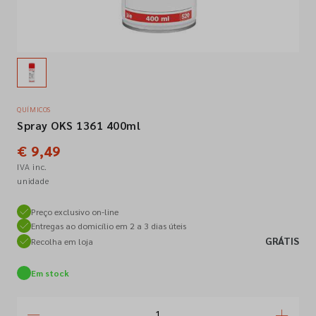
Empresa
Contactos
QUÍMICOS
Spray OKS 1361 400ml
Siga-nos nas redes sociais
€ 9,49
IVA inc.
unidade
Preço exclusivo on-line
Entregas ao domicílio em 2 a 3 dias úteis
GRÁTIS
Recolha em loja
Em stock