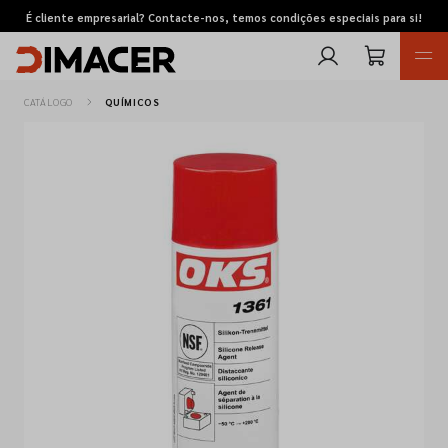
É cliente empresarial? Contacte-nos, temos condições especiais para si!
CATÁLOGO
QUÍMICOS
Retomas
Pedidos de cotação
Marcas
Favoritos