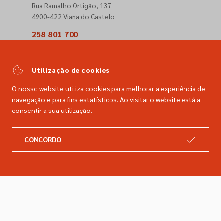
Rua Ramalho Ortigão, 137
4900-422 Viana do Castelo
258 801 700
(Chamada para a rede fixa nacional)
comercial@dimacer.com
Utilização de cookies
O nosso website utiliza cookies para melhorar a experiência de
navegação e para fins estatísticos. Ao visitar o website está a
consentir a sua utilização.
A DIMACER
INFORMAÇÕES LEGAIS
CONCORDO
Catálogo
Resolução de litígios
Retomas
Livro de reclamações
Marcas
Política de privacidade
Empresa
Política de cookies