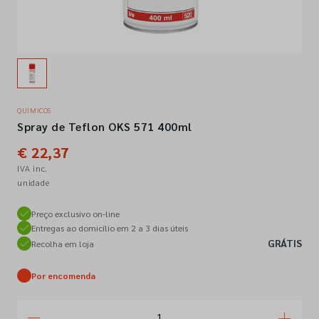
Empresa
Contactos
QUÍMICOS
Spray de Teflon OKS 571 400ml
Siga-nos nas redes sociais
€ 22,37
IVA inc.
unidade
Preço exclusivo on-line
Entregas ao domicílio em 2 a 3 dias úteis
GRÁTIS
Recolha em loja
Por encomenda