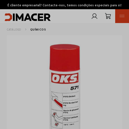
É cliente empresarial? Contacte-nos, temos condições especiais para si!
CATÁLOGO
QUÍMICOS
Retomas
Pedidos de cotação
Marcas
Favoritos