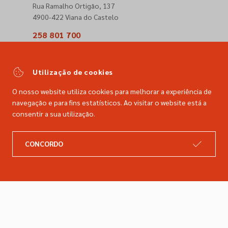
Rua Ramalho Ortigão, 137
4900-422 Viana do Castelo
258 801 700
(Chamada para a rede fixa nacional)
comercial@dimacer.com
Utilização de cookies
O nosso website utiliza cookies para melhorar a experiência de
navegação e para fins estatísticos. Ao visitar o website está a
consentir a sua utilização.
A DIMACER
INFORMAÇÕES LEGAIS
CONCORDO
Catálogo
Resolução de litígios
Retomas
Livro de reclamações
Marcas
Política de privacidade
Empresa
Política de cookies