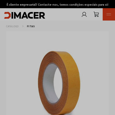
É cliente empresarial? Contacte-nos, temos condições especiais para si!
CATÁLOGO
FITAS
Retomas
Pedidos de cotação
Marcas
Favoritos