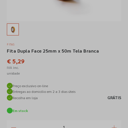
Empresa
Contactos
FITAS
Fita Dupla Face 25mm x 50m Tela Branca
Siga-nos nas redes sociais
€ 5,29
IVA inc.
unidade
Preço exclusivo on-line
Entregas ao domicílio em 2 a 3 dias úteis
GRÁTIS
Recolha em loja
Em stock