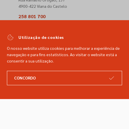
4900-422 Viana do Castelo
258 801 700
(Chamada para a rede fixa nacional)
comercial@dimacer.com
Utilização de cookies
O nosso website utiliza cookies para melhorar a experiência de
navegação e para fins estatísticos. Ao visitar o website está a
consentir a sua utilização.
A DIMACER
INFORMAÇÕES LEGAIS
CONCORDO
Catálogo
Resolução de litígios
Retomas
Livro de reclamações
Marcas
Política de privacidade
Empresa
Política de cookies