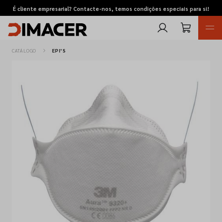
É cliente empresarial? Contacte-nos, temos condições especiais para si!
CATÁLOGO
EPI'S
Retomas
Pedidos de cotação
Marcas
Favoritos