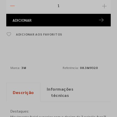
ADICIONAR
ADICIONAR AOS FAVORITOS
Marca:
3M
Referência:
08.3M9320
Informações
Descrição
técnicas
Destaques:
Movimento facial superior com o design de 3 painéis Aura™