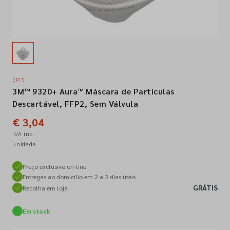
Empresa
Contactos
EPI'S
3M™ 9320+ Aura™ Máscara de Partículas
Siga-nos nas redes sociais
Descartável, FFP2, Sem Válvula
€ 3,04
IVA inc.
unidade
Preço exclusivo on-line
Entregas ao domicílio em 2 a 3 dias úteis
GRÁTIS
Recolha em loja
Em stock