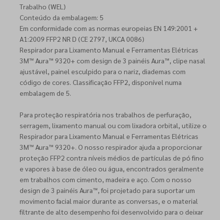
Trabalho (WEL)
Conteúdo da embalagem: 5
Em conformidade com as normas europeias EN 149:2001 +
A1:2009 FFP2 NR D (CE 2797, UKCA 0086)
Respirador para Lixamento Manual e Ferramentas Elétricas
3M™ Aura™ 9320+ com design de 3 painéis Aura™, clipe nasal
ajustável, painel esculpido para o nariz, diademas com
código de cores. Classificação FFP2, disponível numa
embalagem de 5.
Para proteção respiratória nos trabalhos de perfuração,
serragem, lixamento manual ou com lixadora orbital, utilize o
Respirador para Lixamento Manual e Ferramentas Elétricas
3M™ Aura™ 9320+. O nosso respirador ajuda a proporcionar
proteção FFP2 contra níveis médios de partículas de pó fino
e vapores à base de óleo ou água, encontrados geralmente
em trabalhos com cimento, madeira e aço. Com o nosso
design de 3 painéis Aura™, foi projetado para suportar um
movimento facial maior durante as conversas, e o material
filtrante de alto desempenho foi desenvolvido para o deixar