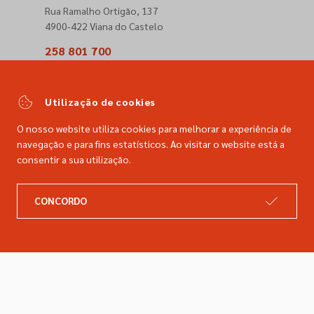
Rua Ramalho Ortigão, 137
4900-422 Viana do Castelo
258 801 700
(Chamada para a rede fixa nacional)
comercial@dimacer.com
Utilização de cookies
O nosso website utiliza cookies para melhorar a experiência de
navegação e para fins estatísticos. Ao visitar o website está a
consentir a sua utilização.
A DIMACER
INFORMAÇÕES LEGAIS
CONCORDO
Catálogo
Resolução de litígios
Retomas
Livro de reclamações
Marcas
Política de privacidade
Empresa
Política de cookies