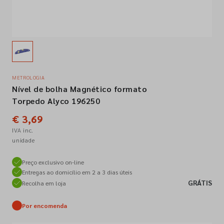
Empresa
Contactos
METROLOGIA
Nível de bolha Magnético formato
Siga-nos nas redes sociais
Torpedo Alyco 196250
€ 3,69
IVA inc.
unidade
Preço exclusivo on-line
Entregas ao domicílio em 2 a 3 dias úteis
GRÁTIS
Recolha em loja
Por encomenda