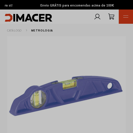
si!
Envio GRÁTIS para encomendas acima de 100€
CATÁLOGO
METROLOGIA
Retomas
Pedidos de cotação
Marcas
Favoritos