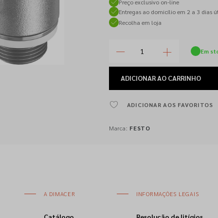
Preço exclusivo on-line
Entregas ao domicílio em 2 a 3 dias út
Recolha em loja
Em st
ADICIONAR
AO CARRINHO
ADICIONAR AOS FAVORITOS
Marca:
FESTO
A DIMACER
INFORMAÇÕES LEGAIS
Catálogo
Resolução de litígios