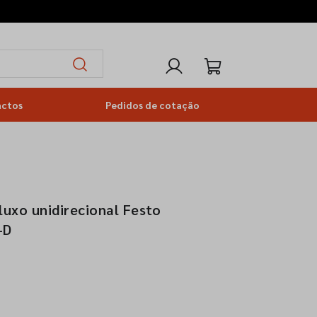
actos
Pedidos de cotação
luxo unidirecional Festo
-D