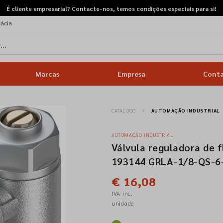
É cliente empresarial? Contacte-nos, temos condições especiais para si!
cácia
Marcas
Empresa
Cont
CATÁLOGO
AUTOMAÇÃO INDUSTRIAL
AUTOMAÇÃO INDUSTRIAL
Válvula reguladora de f
193144 GRLA-1/8-QS-6
€ 16,08
IVA inc.
unidade