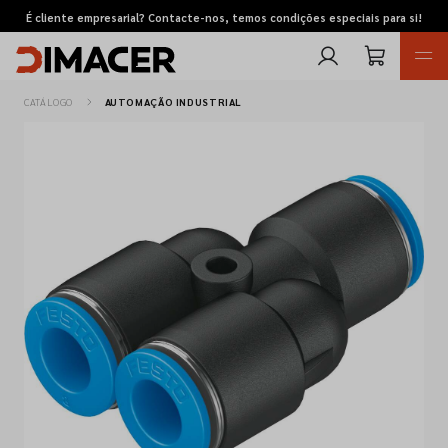
É cliente empresarial? Contacte-nos, temos condições especiais para si!
CATÁLOGO
AUTOMAÇÃO INDUSTRIAL
Retomas
Pedidos de cotação
Marcas
Favoritos