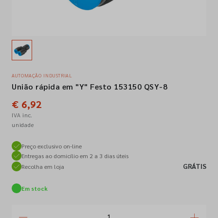
Empresa
Contactos
AUTOMAÇÃO INDUSTRIAL
União rápida em "Y" Festo 153150 QSY-8
Siga-nos nas redes sociais
€ 6,92
IVA inc.
unidade
Preço exclusivo on-line
Entregas ao domicílio em 2 a 3 dias úteis
GRÁTIS
Recolha em loja
Em stock