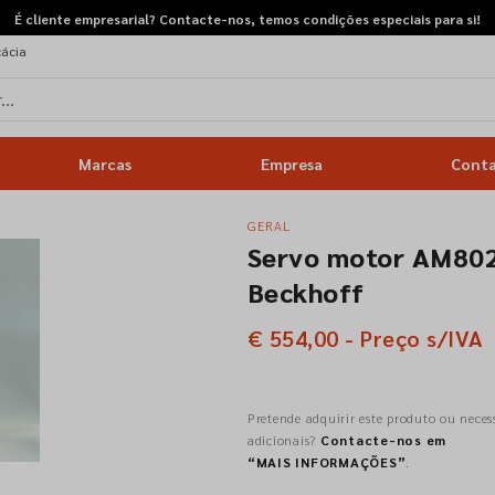
É cliente empresarial? Contacte-nos, temos condições especiais para si!
cácia
RETOMAS
GERAL
Marcas
Empresa
Cont
GERAL
Servo motor AM80
Beckhoff
€ 554,00 - Preço s/IVA
Pretende adquirir este produto ou neces
adicionais?
Contacte-nos em
“MAIS INFORMAÇÕES”
.