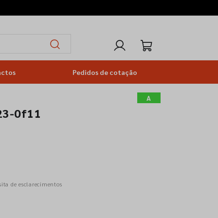
actos
Pedidos de cotação
A
23-0f11
sita de esclarecimentos