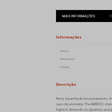
MAIS INFORMAÇÕES
Informações
Marca
Referência
Estado
Descrição
Nota: Garantia de funcionamento. D
caso de anomalia. The AM8023 standa
highest demands on dynamics and p