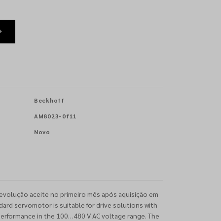
Beckhoff
AM8023-0f11
Novo
evolução aceite no primeiro mês após aquisição em
rd servomotor is suitable for drive solutions with
erformance in the 100…480 V AC voltage range. The