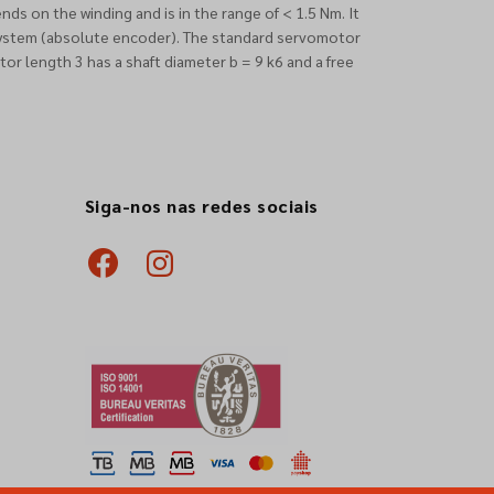
ds on the winding and is in the range of < 1.5 Nm. It
 system (absolute encoder). The standard servomotor
or length 3 has a shaft diameter b = 9 k6 and a free
Siga-nos nas redes sociais