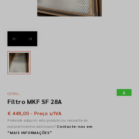
Empresa
Contactos
Siga-nos nas redes sociais
A
GERAL
Filtro MKF SF 28A
€ 448,00 - Preço s/IVA
Pretende adquirir este produto ou necessita de
esclarecimentos adicionais?
Contacte-nos em
“MAIS INFORMAÇÕES”
.