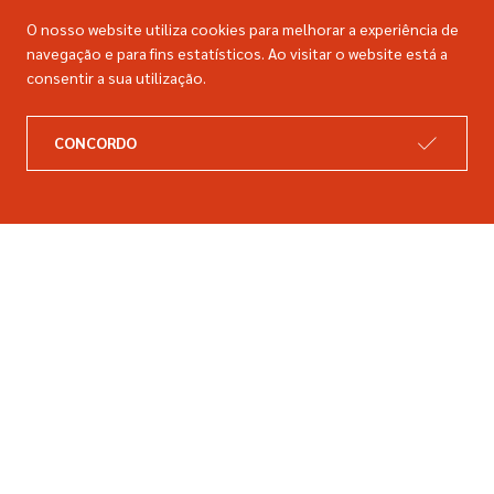
O nosso website utiliza cookies para melhorar a experiência de
navegação e para fins estatísticos. Ao visitar o website está a
consentir a sua utilização.
A DIMACER
INFORMAÇÕES LEGAIS
Catálogo
Resolução de litígios
CONCORDO
Retomas
Livro de reclamações
Marcas
Política de privacidade
Empresa
Política de cookies
Contactos
Entregas e devoluções
Siga-nos nas redes sociais