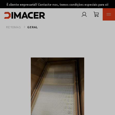
É cliente empresarial? Contacte-nos, temos condições especiais para si!
RETOMAS
GERAL
Retomas
Pedidos de cotação
Marcas
Favoritos