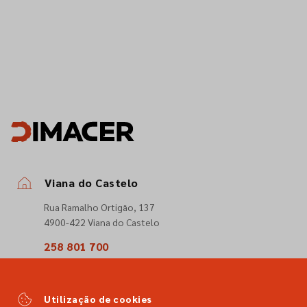
Viana do Castelo
Rua Ramalho Ortigão, 137
4900-422 Viana do Castelo
258 801 700
(Chamada para a rede fixa nacional)
comercial@dimacer.com
Utilização de cookies